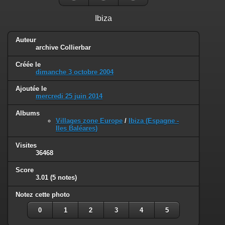
Ibiza
Auteur
archive Collierbar
Créée le
dimanche 3 octobre 2004
Ajoutée le
mercredi 25 juin 2014
Albums
Villages zone Europe
/
Ibiza (Espagne -
Iles Baléares)
Visites
36468
Score
3.01
(5 notes)
Notez cette photo
0
1
2
3
4
5