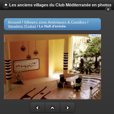
Les anciens villages du Club Méditerranée en photos
Accueil
/
Villages zone Amériques & Caraïbes
/
Varadero (Cuba)
/
Le Hall d'entrée