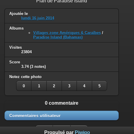
Plan de Paradise Island
Ajoutée le
lundi 16 juin 2014
Albums
Villages zone Amériques & Caraïbes
/
Paradise Island (Bahamas)
Visites
23804
Score
3.74
(3 notes)
Notez cette photo
0
1
2
3
4
5
0 commentaire
Commentaires utilisateur
Propulsé par
Piwigo