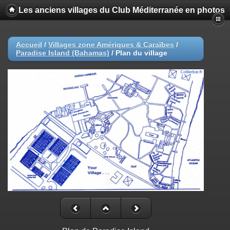
Les anciens villages du Club Méditerranée en photos
Accueil
/
Villages zone Amériques & Caraïbes
/
Paradise Island (Bahamas)
/
Plan du village