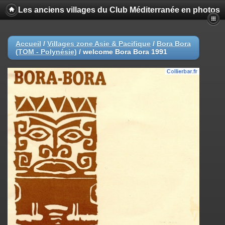
Les anciens villages du Club Méditerranée en photos
Accueil
/
Villages zone Asie & Pacifique
/
Bora Bora
(TOM - Polynésie)
/
welcome Bora Bora 1991