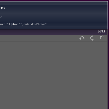
tos
e.
ouvrir", Option "Ajouter des Photos"
14/63