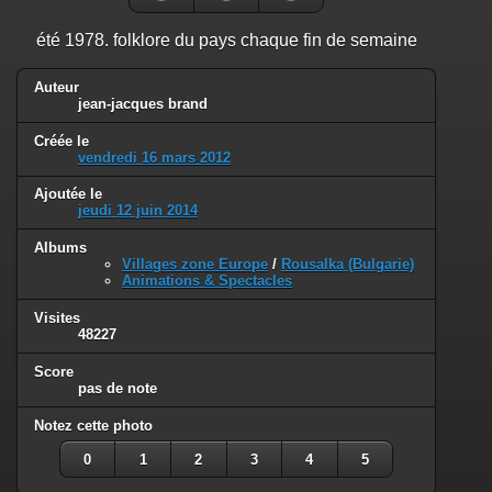
été 1978. folklore du pays chaque fin de semaine
Auteur
jean-jacques brand
Créée le
vendredi 16 mars 2012
Ajoutée le
jeudi 12 juin 2014
Albums
Villages zone Europe
/
Rousalka (Bulgarie)
Animations & Spectacles
Visites
48227
Score
pas de note
Notez cette photo
0
1
2
3
4
5