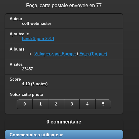
Foça, carte postale envoyée en 77
Auteur
coll webmaster
Ajoutée le
lundi 9 juin 2014
Albums
Villages zone Europe
/
Foça (Turquie)
Visites
23457
Score
4.10
(3 notes)
Notez cette photo
0
1
2
3
4
5
0 commentaire
Commentaires utilisateur