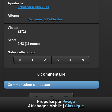
Ajoutée le
vendredi 6 juin 2014
Albums
Réclames & Publicités
Visites
22712
Score
2.63
(11 notes)
Notez cette photo
0
1
2
3
4
5
0 commentaire
Commentaires utilisateur
Propulsé par
Piwigo
Affichage :
Mobile
|
Classique