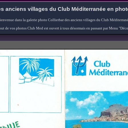
s anciens villages du Club Méditerranée en pho
ienvenue dans la galerie photo Collierbar des anciens villages du Club Méditerrané
'ajout de vos photos Club Med est ouvert à tous désormais en passant par Menu "Déc