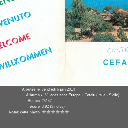
Ajoutée le
vendredi 6 juin 2014
Albums
Villages zone Europe
»
Cefalu (Italie - Sicile)
Visites
25147
Score
3.92
(3 notes)
Notez cette photo