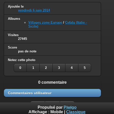
Ajoutée le
vendredi 6 juin 2014
Albums
Villages zone Europe
/
Cefalu (Italie -
Sicile)
Visites
27445
Score
pas de note
Notez cette photo
0
1
2
3
4
5
0 commentaire
Commentaires utilisateur
Propulsé par
Piwigo
Affichage :
Mobile
|
Classique