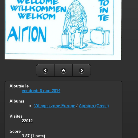
Ajoutée le
vendredi 6 juin 2014
Albums
Villages zone Europe
/
Aighion (Gréce)
Visites
22012
Score
3.87
(1 note)