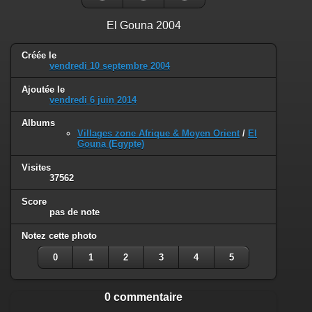
El Gouna 2004
Créée le
vendredi 10 septembre 2004
Ajoutée le
vendredi 6 juin 2014
Albums
Villages zone Afrique & Moyen Orient
/
El
Gouna (Egypte)
Visites
37562
Score
pas de note
Notez cette photo
0
1
2
3
4
5
0 commentaire