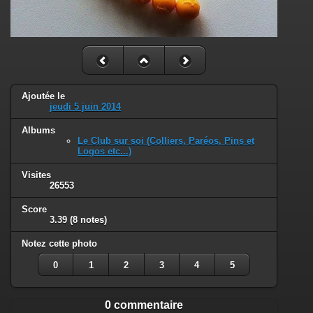
Ajoutée le
jeudi 5 juin 2014
Albums
Le Club sur soi (Colliers, Paréos, Pins et
Logos etc...)
Visites
26553
Score
3.39
(8 notes)
Notez cette photo
0
1
2
3
4
5
0 commentaire