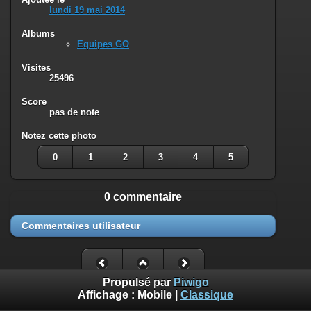
lundi 19 mai 2014
Albums
Equipes GO
Visites
25496
Score
pas de note
Notez cette photo
0
1
2
3
4
5
0 commentaire
Commentaires utilisateur
Propulsé par
Piwigo
Affichage :
Mobile
|
Classique