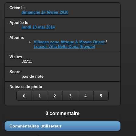
Créée le
dimanche 14 février 2010
Ajoutée le
lundi 19 mai 2014
Albums
Villages zone Afrique & Moyen Orient
/
Louxor Villa Bella Dona (Egypte)
Visites
32711
Score
pas de note
Notez cette photo
0
1
2
3
4
5
0 commentaire
Commentaires utilisateur