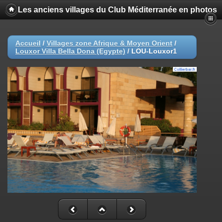
Les anciens villages du Club Méditerranée en photos
Accueil
/
Villages zone Afrique & Moyen Orient
/
Louxor Villa Bella Dona (Egypte)
/
LOU-Louxor1