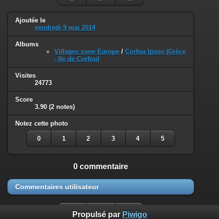
Ajoutée le
vendredi 9 mai 2014
Albums
Villages zone Europe
/
Corfou Ipsos (Grèce
- Ile de Corfou)
Visites
24773
Score
3.90
(2 notes)
Notez cette photo
0
1
2
3
4
5
0 commentaire
Commentaires utilisateur
Propulsé par
Piwigo