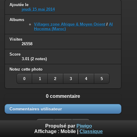
Ajoutée le
jeudi 15 mai 2014
Albums
Villages zone Afrique & Moyen Orient
/
Al
Hoceima (Maroc)
Visites
26558
Score
3.01
(2 notes)
Notez cette photo
0
1
2
3
4
5
0 commentaire
Commentaires utilisateur
Propulsé par
Piwigo
Affichage :
Mobile
|
Classique