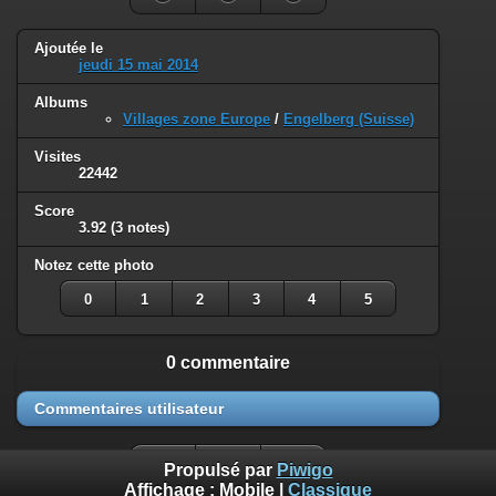
Ajoutée le
jeudi 15 mai 2014
Albums
Villages zone Europe
/
Engelberg (Suisse)
Visites
22442
Score
3.92
(3 notes)
Notez cette photo
0
1
2
3
4
5
0 commentaire
Commentaires utilisateur
Propulsé par
Piwigo
Affichage :
Mobile
|
Classique