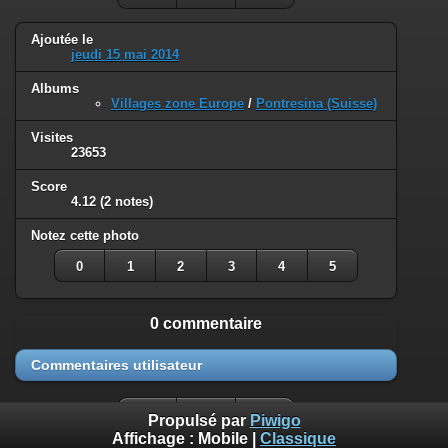
Ajoutée le
jeudi 15 mai 2014
Albums
Villages zone Europe
/
Pontresina (Suisse)
Visites
23653
Score
4.12
(2 notes)
Notez cette photo
0
1
2
3
4
5
0 commentaire
Commentaires utilisateur
Propulsé par
Piwigo
Affichage :
Mobile
|
Classique