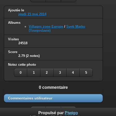
Ajoutée le
jeudi 15 mai 2014
Albums
Villages zone Europe
/
Sveti Marko
(Yougoslavie)
Visites
24518
Score
2.79
(2 notes)
Notez cette photo
0
1
2
3
4
5
0 commentaire
Commentaires utilisateur
Propulsé par
Piwigo