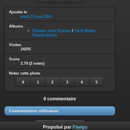
Ajoutée le
jeudi 15 mai 2014
Albums
Villages zone Europe
/
Sveti Marko
(Yougoslavie)
Visites
24255
Score
2.79
(2 notes)
Notez cette photo
0
1
2
3
4
5
0 commentaire
Commentaires utilisateur
Propulsé par
Piwigo