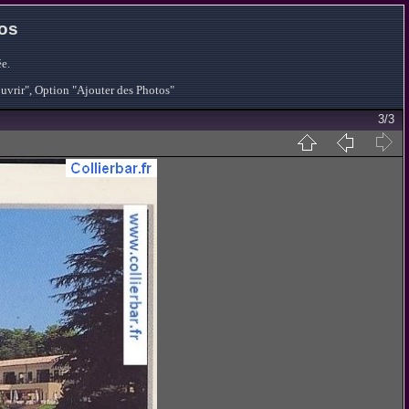
tos
e.
ouvrir", Option "Ajouter des Photos"
3/3