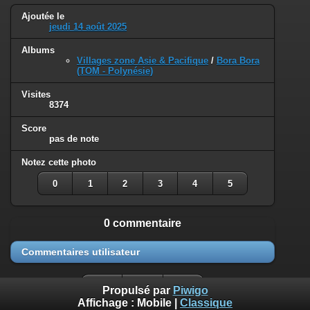
Ajoutée le
jeudi 14 août 2025
Albums
Villages zone Asie & Pacifique
/
Bora Bora
(TOM - Polynésie)
Visites
8374
Score
pas de note
Notez cette photo
0
1
2
3
4
5
0 commentaire
Commentaires utilisateur
Propulsé par
Piwigo
Affichage :
Mobile
|
Classique