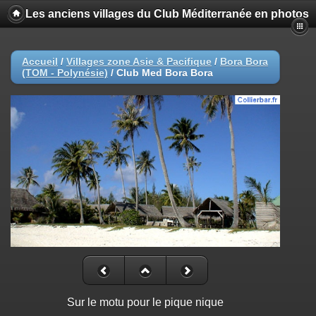
Les anciens villages du Club Méditerranée en photos
Accueil
/
Villages zone Asie & Pacifique
/
Bora Bora
(TOM - Polynésie)
/
Club Med Bora Bora
Sur le motu pour le pique nique