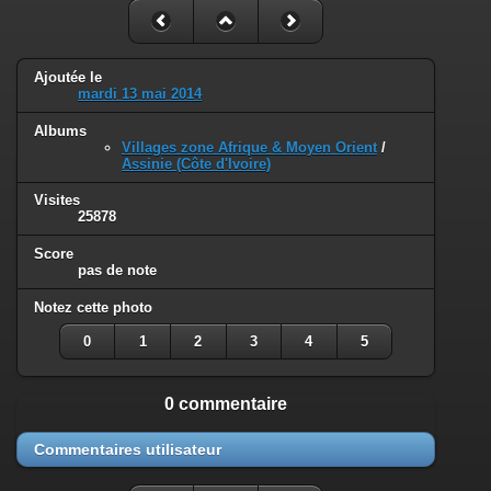
Ajoutée le
mardi 13 mai 2014
Albums
Villages zone Afrique & Moyen Orient
/
Assinie (Côte d'Ivoire)
Visites
25878
Score
pas de note
Notez cette photo
0
1
2
3
4
5
0 commentaire
Commentaires utilisateur