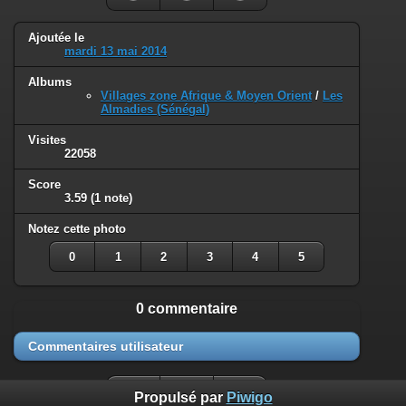
Ajoutée le
mardi 13 mai 2014
Albums
Villages zone Afrique & Moyen Orient
/
Les
Almadies (Sénégal)
Visites
22058
Score
3.59
(1 note)
Notez cette photo
0
1
2
3
4
5
0 commentaire
Commentaires utilisateur
Propulsé par
Piwigo