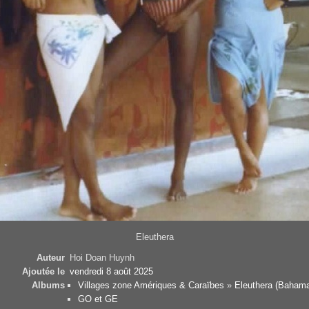
Eleuthera
Auteur
Hoi Doan Huynh
Ajoutée le
vendredi 8 août 2025
Albums
Villages zone Amériques & Caraïbes
»
Eleuthera (Baham
GO et GE