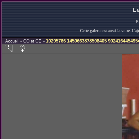
Le
B
Cette galerie est aussi la votre. L
10295766 1450663878508405 902416445495
Accueil
»
GO et GE
»