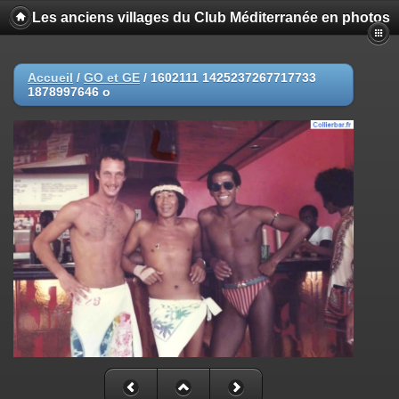
Les anciens villages du Club Méditerranée en photos
Accueil
/
GO et GE
/
1602111 1425237267717733
1878997646 o