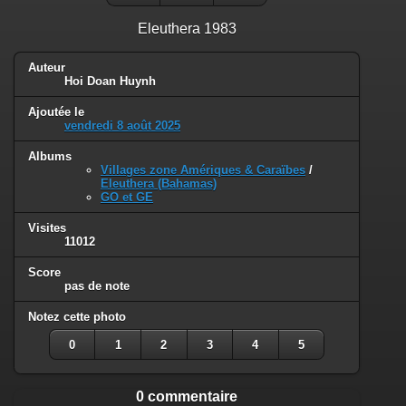
Eleuthera 1983
Auteur
Hoi Doan Huynh
Ajoutée le
vendredi 8 août 2025
Albums
Villages zone Amériques & Caraïbes
/
Eleuthera (Bahamas)
GO et GE
Visites
11012
Score
pas de note
Notez cette photo
0
1
2
3
4
5
0 commentaire