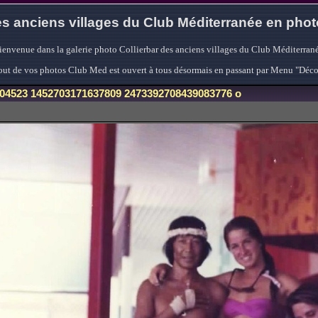
s anciens villages du Club Méditerranée en pho
ienvenue dans la galerie photo Collierbar des anciens villages du Club Méditerrané
'ajout de vos photos Club Med est ouvert à tous désormais en passant par Menu "Déc
04523 1452703171637809 2473392708439083776 o