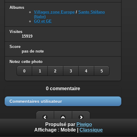
Albums
Villages zone Europe
/
Santo Stéfano
(Italie)
GO et GE
Visites
15919
Score
pas de note
Notez cette photo
0
1
2
3
4
5
0 commentaire
Commentaires utilisateur
Propulsé par
Piwigo
Affichage :
Mobile
|
Classique