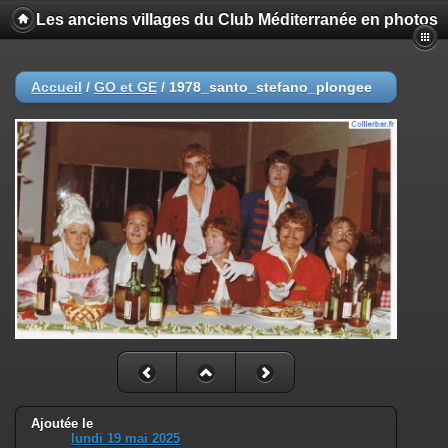
Les anciens villages du Club Méditerranée en photos
Accueil
/
GO et GE
/
1978_santo_stefano_plongee
Ajoutée le
lundi 19 mai 2025