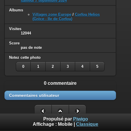
samedi 7 septembre 2024
Albums
Villages zone Europe
/
Corfou Helios
(Grèce - Ile de Corfou)
Visites
12044
Score
pas de note
Notez cette photo
0
1
2
3
4
5
0 commentaire
Commentaires utilisateur
Propulsé par
Piwigo
Affichage :
Mobile
|
Classique