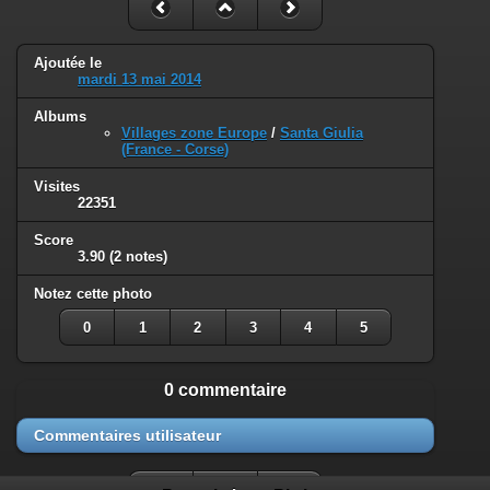
Ajoutée le
mardi 13 mai 2014
Albums
Villages zone Europe
/
Santa Giulia
(France - Corse)
Visites
22351
Score
3.90
(2 notes)
Notez cette photo
0
1
2
3
4
5
0 commentaire
Commentaires utilisateur