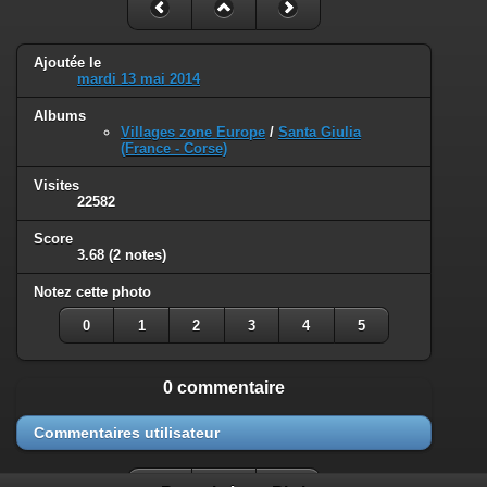
Ajoutée le
mardi 13 mai 2014
Albums
Villages zone Europe
/
Santa Giulia
(France - Corse)
Visites
22582
Score
3.68
(2 notes)
Notez cette photo
0
1
2
3
4
5
0 commentaire
Commentaires utilisateur