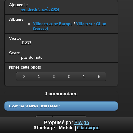
Ajoutée le
vendredi 9 août 2024
Albums
Villages zone Europe
/
Villars sur Ollon
(Suisse)
Visites
11233
Score
pas de note
Notez cette photo
0
1
2
3
4
5
0 commentaire
Commentaires utilisateur
Propulsé par
Piwigo
Affichage :
Mobile
|
Classique