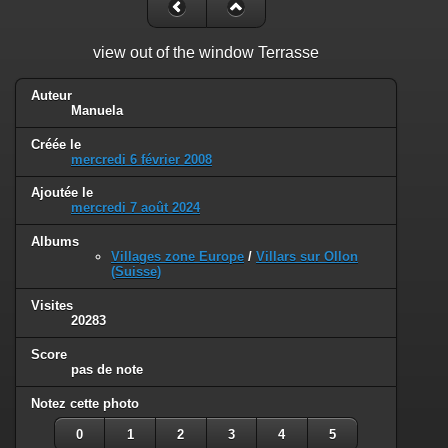
view out of the window Terrasse
Auteur
Manuela
Créée le
mercredi 6 février 2008
Ajoutée le
mercredi 7 août 2024
Albums
Villages zone Europe
/
Villars sur Ollon
(Suisse)
Visites
20283
Score
pas de note
Notez cette photo
0
1
2
3
4
5