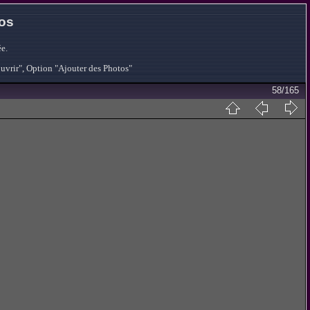
tos
e.
ouvrir", Option "Ajouter des Photos"
58/165