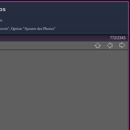
tos
e.
ouvrir", Option "Ajouter des Photos"
772/2343