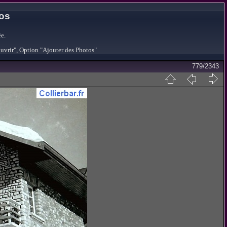
tos
e.
ouvrir", Option "Ajouter des Photos"
779/2343