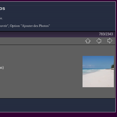
tos
e.
ouvrir", Option "Ajouter des Photos"
783/2343
as)