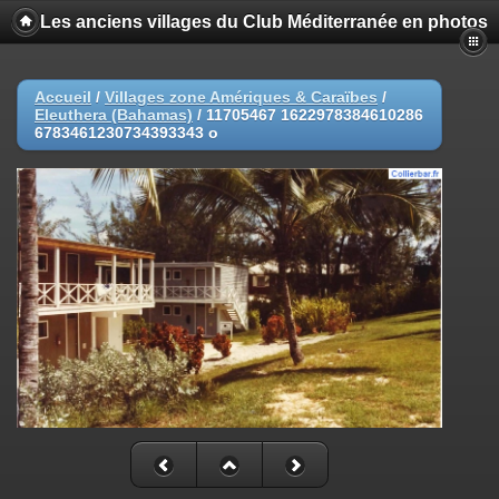
Les anciens villages du Club Méditerranée en photos
Accueil
/
Villages zone Amériques & Caraïbes
/
Eleuthera (Bahamas)
/
11705467 1622978384610286
6783461230734393343 o