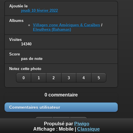
Ajoutée le
jeudi 10 février 2022
Albums
Villages zone Amériques & Caraïbes
/
Eleuthera (Bahamas)
Visites
14340
Score
pas de note
Notez cette photo
0
1
2
3
4
5
0 commentaire
Commentaires utilisateur
Propulsé par
Piwigo
Affichage :
Mobile
|
Classique