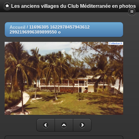
Les anciens villages du Club Méditerranée en photos
Accueil
/
11696305 1622978457943612
2992196996389899550 o