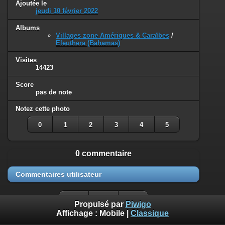
Ajoutée le
jeudi 10 février 2022
Albums
Villages zone Amériques & Caraïbes
/
Eleuthera (Bahamas)
Visites
14423
Score
pas de note
Notez cette photo
0
1
2
3
4
5
0 commentaire
Commentaires utilisateur
Propulsé par
Piwigo
Affichage :
Mobile
|
Classique