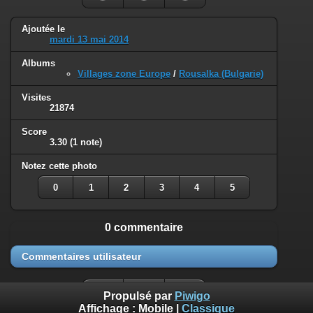
Ajoutée le
mardi 13 mai 2014
Albums
Villages zone Europe
/
Rousalka (Bulgarie)
Visites
21874
Score
3.30
(1 note)
Notez cette photo
0
1
2
3
4
5
0 commentaire
Commentaires utilisateur
Propulsé par
Piwigo
Affichage :
Mobile
|
Classique