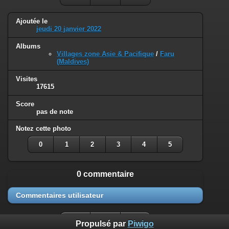
Ajoutée le
jeudi 20 janvier 2022
Albums
Villages zone Asie & Pacifique
/
Faru
(Maldives)
Visites
17615
Score
pas de note
Notez cette photo
0
1
2
3
4
5
0 commentaire
Commentaires utilisateur
Propulsé par
Piwigo