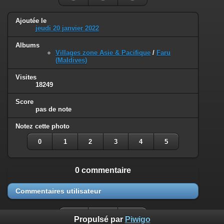
Ajoutée le
jeudi 20 janvier 2022
Albums
Villages zone Asie & Pacifique
/
Faru
(Maldives)
Visites
18249
Score
pas de note
Notez cette photo
0
1
2
3
4
5
0 commentaire
Commentaires utilisateur
Propulsé par
Piwigo