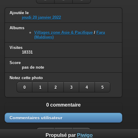
Ajoutée le
jeudi 20 janvier 2022
Albums
Villages zone Asie & Pacifique
/
Faru
(Maldives)
Visites
18331
Score
pas de note
Notez cette photo
0
1
2
3
4
5
0 commentaire
Commentaires utilisateur
Propulsé par
Piwigo