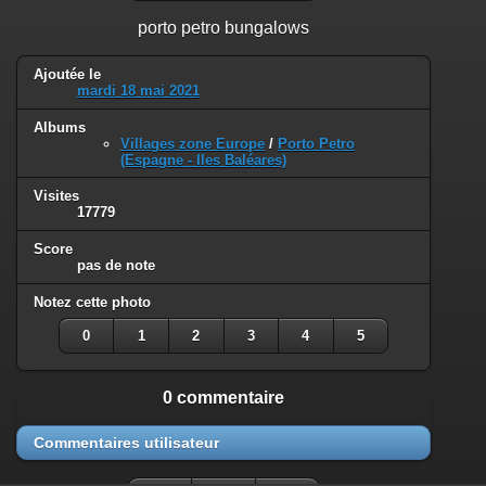
porto petro bungalows
Ajoutée le
mardi 18 mai 2021
Albums
Villages zone Europe
/
Porto Petro
(Espagne - Iles Baléares)
Visites
17779
Score
pas de note
Notez cette photo
0
1
2
3
4
5
0 commentaire
Commentaires utilisateur