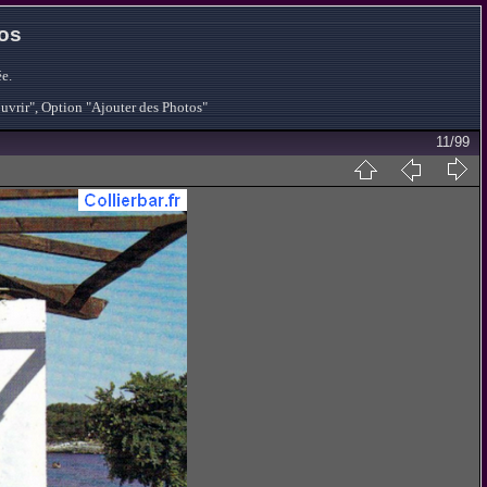
tos
e.
ouvrir", Option "Ajouter des Photos"
11/99