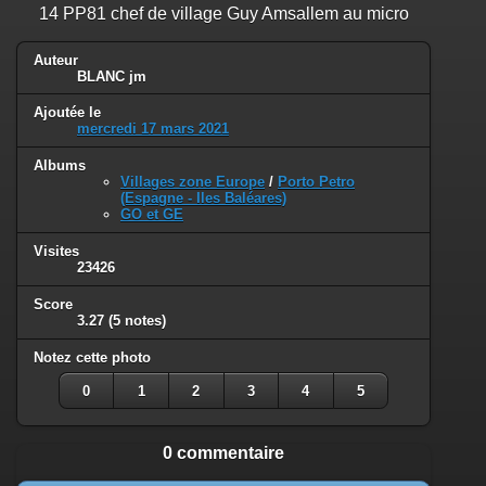
14 PP81 chef de village Guy Amsallem au micro
Auteur
BLANC jm
Ajoutée le
mercredi 17 mars 2021
Albums
Villages zone Europe
/
Porto Petro
(Espagne - Iles Baléares)
GO et GE
Visites
23426
Score
3.27
(5 notes)
Notez cette photo
0
1
2
3
4
5
0 commentaire