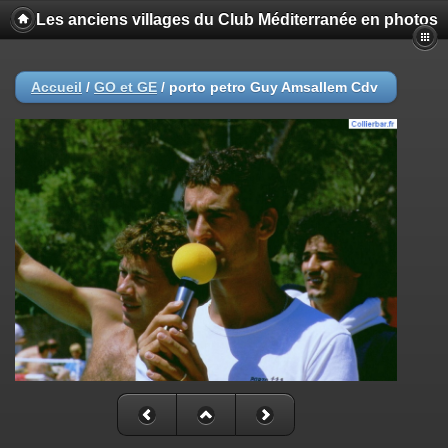
Les anciens villages du Club Méditerranée en photos
Accueil
/
GO et GE
/
porto petro Guy Amsallem Cdv