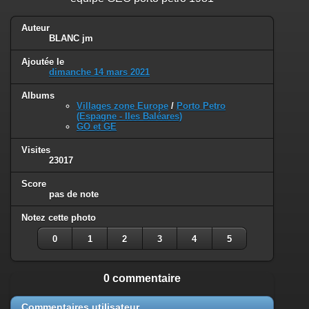
Auteur
BLANC jm
Ajoutée le
dimanche 14 mars 2021
Albums
Villages zone Europe
/
Porto Petro
(Espagne - Iles Baléares)
GO et GE
Visites
23017
Score
pas de note
Notez cette photo
0
1
2
3
4
5
0 commentaire
Commentaires utilisateur