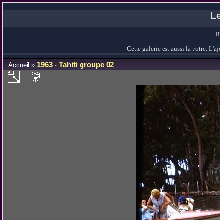
Le
B
Cette galerie est aussi la votre. L
1963 - Tahiti groupe 02
Accueil
»