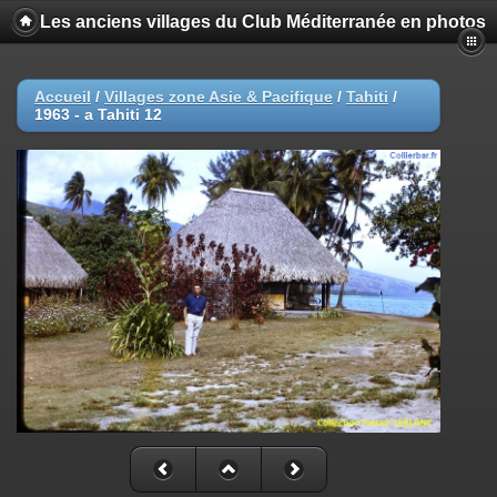
Les anciens villages du Club Méditerranée en photos
Accueil
/
Villages zone Asie & Pacifique
/
Tahiti
/
1963 - a Tahiti 12