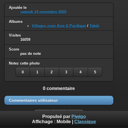
Ajoutée le
samedi 14 novembre 2020
Albums
Villages zone Asie & Pacifique
/
Tahiti
Visites
16059
Score
pas de note
Notez cette photo
0
1
2
3
4
5
0 commentaire
Commentaires utilisateur
Propulsé par
Piwigo
Affichage :
Mobile
|
Classique